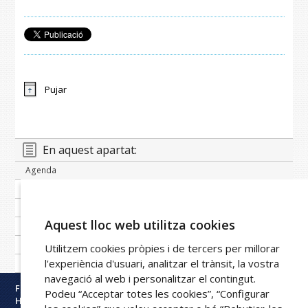
Pujar
En aquest apartat:
Agenda
Banc de notícies
Publicacions periòdiques
Aquest lloc web utilitza cookies
Imatge corporativa
Galeria
Utilitzem cookies pròpies i de tercers per millorar
l'experiència d'usuari, analitzar el trànsit, la vostra
Xarxa FPHAG
navegació al web i personalitzar el contingut.
Fundació Privada
Podeu “Acceptar totes les cookies”, “Configurar
Hospital Asil de Granollers