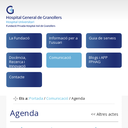
La Fundació
Informació per a
Guia de serveis
l'usuari
Docència,
Comunicació
Blogs i APP
Recerca i
FPHAG
Innovació
Contacte
Ets a:
Portada
/
Comunicació
/
Agenda
Agenda
<< Altres actes