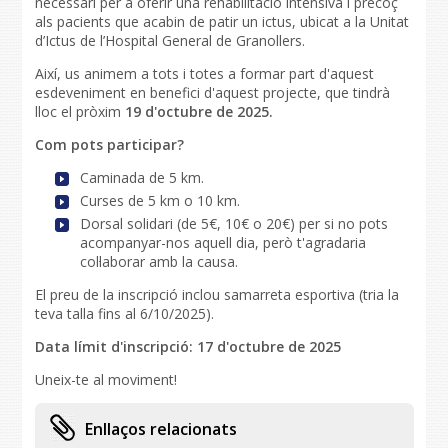
necessari per a oferir una rehabilitació intensiva i precoç
als pacients que acabin de patir un ictus, ubicat a la Unitat
d’Ictus de l’Hospital General de Granollers.
Així, us animem a tots i totes a formar part d'aquest
esdeveniment en benefici d'aquest projecte, que tindrà
lloc el pròxim
19 d'octubre de 2025.
Com pots participar?
Caminada de 5 km.
Curses de 5 km o 10 km.
Dorsal solidari (de 5€, 10€ o 20€) per si no pots
acompanyar-nos aquell dia, però t'agradaria
col·laborar amb la causa.
El preu de la inscripció inclou samarreta esportiva (tria la
teva talla fins al 6/10/2025).
Data límit d'inscripció: 17 d'octubre de 2025
Uneix-te al moviment!
Enllaços relacionats