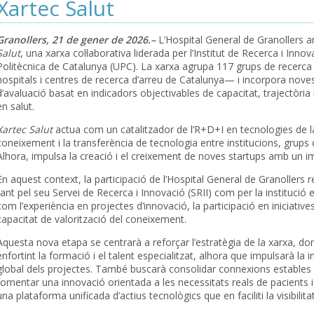
Xartec Salut
Granollers, 21 de gener de 2026.–
L’Hospital General de Granollers a
Salut
, una xarxa col·laborativa liderada per l’Institut de Recerca i Innov
Politècnica de Catalunya (UPC). La xarxa agrupa 117 grups de recerca 
hospitals i centres de recerca d’arreu de Catalunya— i incorpora noves 
d’avaluació basat en indicadors objectivables de capacitat, trajectòria 
en salut.
Xartec Salut
actua com un catalitzador de l’R+D+I en tecnologies de la
coneixement i la transferència de tecnologia entre institucions, grups 
Alhora, impulsa la creació i el creixement de noves startups amb un im
En aquest context, la participació de l’Hospital General de Granollers
tant pel seu Servei de Recerca i Innovació (SRII) com per la institució 
com l’experiència en projectes d’innovació, la participació en iniciativ
capacitat de valorització del coneixement.
Aquesta nova etapa se centrarà a reforçar l’estratègia de la xarxa, do
enfortint la formació i el talent especialitzat, alhora que impulsarà la i
global dels projectes. També buscarà consolidar connexions estables a
fomentar una innovació orientada a les necessitats reals de pacients i 
una plataforma unificada d’actius tecnològics que en faciliti la visibilitat i