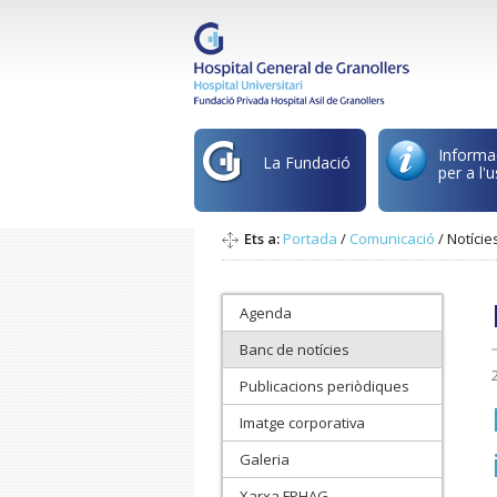
Informa
La Fundació
per a l'u
Ets a:
Portada
/
Comunicació
/
Notície
Agenda
Banc de notícies
Publicacions periòdiques
Imatge corporativa
Galeria
Xarxa FPHAG