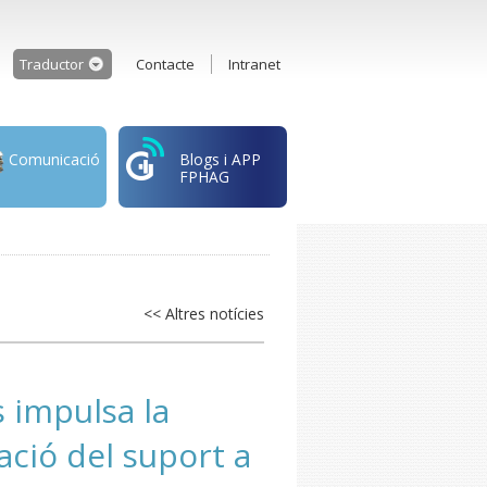
Traductor
Contacte
Intranet
Comunicació
Blogs i APP
FPHAG
<< Altres notícies
s impulsa la
ació del suport a