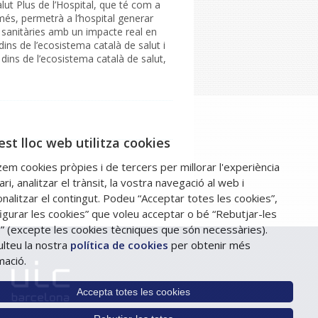
lut Plus de l’Hospital, que té com a
A més, permetrà a l’hospital generar
s sanitàries amb un impacte real en
dins de l’ecosistema català de salut i
 dins de l’ecosistema català de salut,
st lloc web utilitza cookies
tzem cookies pròpies i de tercers per millorar l'experiència
ari, analitzar el trànsit, la vostra navegació al web i
nalitzar el contingut. Podeu “Acceptar totes les cookies”,
igurar les cookies” que voleu acceptar o bé “Rebutjar-les
” (excepte les cookies tècniques que són necessàries).
lteu la nostra
política de cookies
per obtenir més
mació.
Accepta totes les cookies