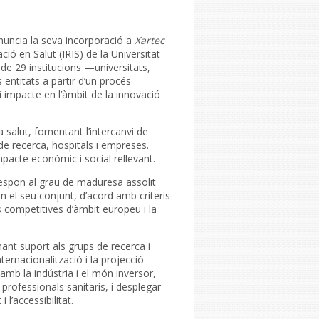
nuncia la seva incorporació a
Xartec
ació en Salut (IRIS) de la Universitat
de 29 institucions —universitats,
entitats a partir d’un procés
i impacte en l’àmbit de la innovació
 salut, fomentant l’intercanvi de
de recerca, hospitals i empreses.
pacte econòmic i social rellevant.
 respon al grau de maduresa assolit
en el seu conjunt, d’acord amb criteris
es competitives d’àmbit europeu i la
nant suport als grups de recerca i
nternacionalització i la projecció
mb la indústria i el món inversor,
professionals sanitaris, i desplegar
 l’accessibilitat.