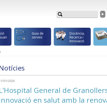
ció
Guia de
Docència,
suari
serveis
Recerca i
Innovació
s
Notícies
21/01/2026
L’Hospital General de Granoller
innovació en salut amb la renov