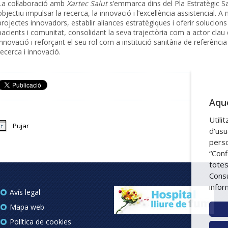
La col·laboració amb
Xartec Salut
s’emmarca dins del Pla Estratègic Sa
objectiu impulsar la recerca, la innovació i l’excel·lència assistencial. 
projectes innovadors, establir aliances estratègiques i oferir solucion
pacients i comunitat, consolidant la seva trajectòria com a actor clau 
innovació i reforçant el seu rol com a institució sanitària de referència
recerca i innovació.
Aque
Utili
Pujar
d'usu
perso
“Conf
totes
Consu
infor
Avís legal
Mapa web
Política de cookies