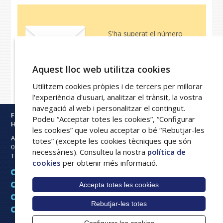
S'ha superat el número
màxim d'inscripcions a la
Jornada. Disculpeu les
molèsties
Aquest lloc web utilitza cookies
Utilitzem cookies pròpies i de tercers per millorar
l'experiència d'usuari, analitzar el trànsit, la vostra
navegació al web i personalitzar el contingut.
Fundació Privada
Podeu “Acceptar totes les cookies”, “Configurar
Hospital Asil de Granollers
les cookies” que voleu acceptar o bé “Rebutjar-les
Avinguda Francesc Ribas s/n
totes” (excepte les cookies tècniques que són
08402
Granollers
necessàries). Consulteu la nostra
política de
Tel:
93 842 50 00
cookies
per obtenir més informació.
Avís legal
Accepta totes les cookies
Mapa web
Política de cookies
Rebutjar-les totes
Intranet