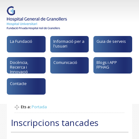
La Fundació
Informació per a
Guia de serveis
l'usuari
Docència,
Comunicació
Blogs i APP
Recerca i
FPHAG
Innovació
Contacte
Ets a:
Portada
Inscripcions tancades