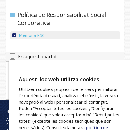
Política de Responsabilitat Social
Corporativa
Memòria RSC
En aquest apartat:
Portal de la transparència
Informació institucional i organitzativa
Aquest lloc web utilitza cookies
Informació econòmica
Normativa
Utilitzem cookies pròpies i de tercers per millorar
Política de Responsabilitat Social Corporativa
l'experiència d'usuari, analitzar el trànsit, la vostra
navegació al web i personalitzar el contingut.
Fundació Privada
Podeu “Acceptar totes les cookies”, “Configurar
Hospital Asil de Granollers
les cookies” que voleu acceptar o bé “Rebutjar-les
Avinguda Francesc Ribas s/n
totes” (excepte les cookies tècniques que són
08402
Granollers
necessàries). Consulteu la nostra
política de
Tel:
93 842 50 00