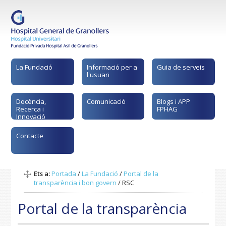
La Fundació
Informació per a
Guia de serveis
l'usuari
Docència,
Comunicació
Blogs i APP
Recerca i
FPHAG
Innovació
Contacte
Ets a:
Portada
/
La Fundació
/
Portal de la
transparència i bon govern
/
RSC
Portal de la transparència