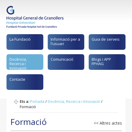
La Fundació
Informació per a
Guia de serveis
l'usuari
Docència,
Comunicació
Blogs i APP
Recerca i
FPHAG
Innovació
Contacte
Ets a:
Portada
/
Docència, Recerca i Innovació
/
Formació
Formació
<< Altres actes