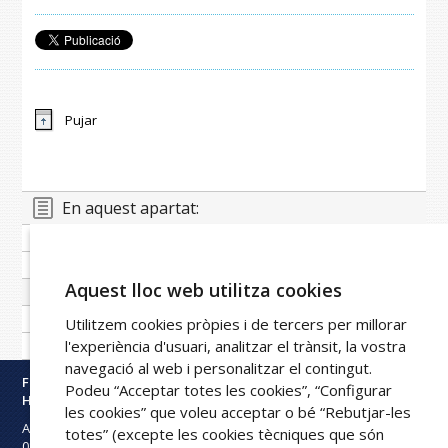
Pujar
En aquest apartat:
Docència
Recerca i innovació
Aquest lloc web utilitza cookies
Formació
Cursos de perfeccionament
Utilitzem cookies pròpies i de tercers per millorar
l'experiència d'usuari, analitzar el trànsit, la vostra
Comissions i comitès
navegació al web i personalitzar el contingut.
Fundació Privada
Podeu “Acceptar totes les cookies”, “Configurar
Hospital Asil de Granollers
les cookies” que voleu acceptar o bé “Rebutjar-les
Avinguda Francesc Ribas s/n
totes” (excepte les cookies tècniques que són
08402
Granollers