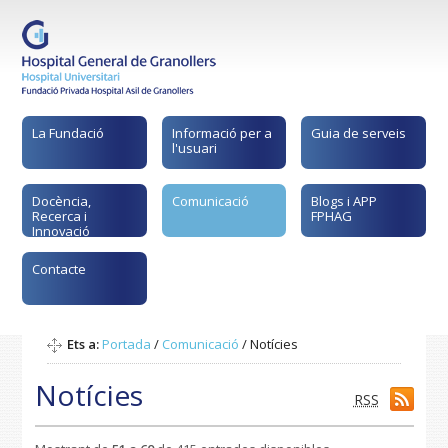
La Fundació
Informació per a
Guia de serveis
l'usuari
Docència,
Comunicació
Blogs i APP
Recerca i
FPHAG
Innovació
Contacte
Ets a:
Portada
/
Comunicació
/
Notícies
Notícies
RSS