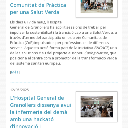
Comunitat de Pràctica
per una Salut Verda
Els dies 6 i 7 de maig, l’Hospital
General de Granollers ha acollit sessions de treball per
impulsar la sostenibilitat i la transició cap a una Salut Verda, a
través d’un model participatiu on es creïn Comunitats de
Pràctica (CoP) impulsades per professionals de diferents
serveis. Aquesta acció forma part de la iniciativa
ENGAGE
, una
de les solucions clau del projecte europeu
Caring
Nature
, que
posiciona el centre com a promotor de la transformació verda
del sistema sanitari europeu.
[
Més
]
12/05/2025
L'Hospital General de
Granollers dissenya avui
la infermeria del demà
amb una hackató
d’innovació i