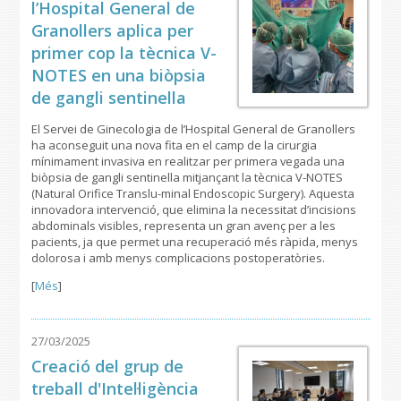
l’Hospital General de
Granollers aplica per
primer cop la tècnica V-
NOTES en una biòpsia
de gangli sentinella
El Servei de Ginecologia de l’Hospital General de Granollers
ha aconseguit una nova fita en el camp de la cirurgia
mínimament invasiva en realitzar per primera vegada una
biòpsia de gangli sentinella mitjançant la tècnica V-NOTES
(Natural Orifice Translu-minal Endoscopic Surgery). Aquesta
innovadora intervenció, que elimina la necessitat d’incisions
abdominals visibles, representa un gran avenç per a les
pacients, ja que permet una recuperació més ràpida, menys
dolorosa i amb menys complicacions postoperatòries.
[
Més
]
27/03/2025
Creació del grup de
treball d'Intel·ligència