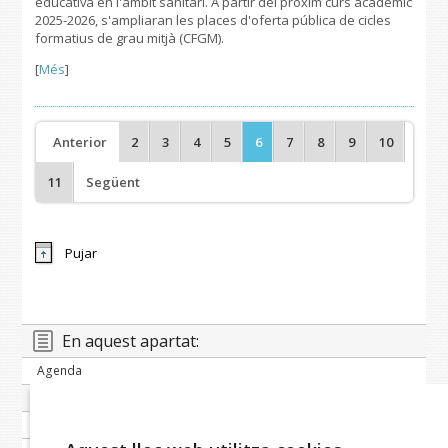
educativa en l'àmbit sanitari. A partir del pròxim curs acadèmic
2025-2026, s'ampliaran les places d'oferta pública de cicles
formatius de grau mitjà (CFGM).
[
Més
]
Anterior
2
3
4
5
6
7
8
9
10
11
Següent
Pujar
En aquest apartat:
Agenda
Banc de notícies
Publicacions periòdiques