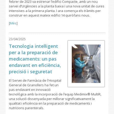
febrer de 2023 va estrenar l’edifici Compacte, amb un nou
servei d’Urgències a la planta baixa i una nova unitat de cures
intensives a la primera planta. I ara comença els tràmits per
construir en aquest mateix edifici 14 quiròfans nous.
[
Més
]
23/04/2025
Tecnologia intel·ligent
per a la preparació de
medicaments: un pas
endavant en eficiència,
precisió i seguretat
El Servei de Farmàcia de l'Hospital
General de Granollers ha fet un
pas endavant en innovació
tecnològica amb la incorporació de l’equip Medimix® MultiR,
una solució dissenyada per millorar significativament la
qualitat i eficiència en la preparació de medicaments i
nutricions parenterals.