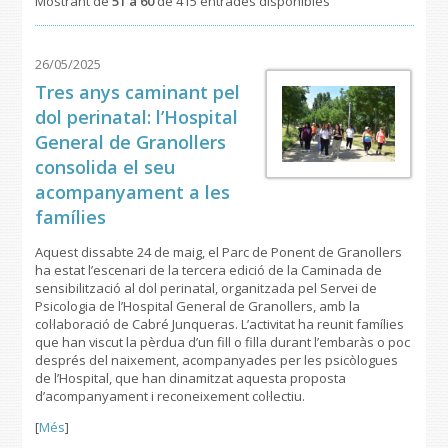
Mostrant de
51 a 60
de 415 entrades disponibles
26/05/2025
Tres anys caminant pel
dol perinatal: l’Hospital
General de Granollers
consolida el seu
acompanyament a les
famílies
Aquest dissabte 24 de maig, el Parc de Ponent de Granollers
ha estat l’escenari de la tercera edició de la Caminada de
sensibilització al dol perinatal, organitzada pel Servei de
Psicologia de l’Hospital General de Granollers, amb la
col·laboració de Cabré Junqueras. L’activitat ha reunit famílies
que han viscut la pèrdua d’un fill o filla durant l’embaràs o poc
després del naixement, acompanyades per les psicòlogues
de l’Hospital, que han dinamitzat aquesta proposta
d’acompanyament i reconeixement col·lectiu.
[
Més
]