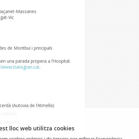
s-Maçanet-Massanes
egat-Vic
des de Montbui i principals
nen una parada propera a l’Hospital.
://www.transgran.cat
.
cerdà (Autovia de l’Atmella)
a Mataró
al Masnou
st lloc web utilitza cookies
a Canovelles
tzem cookies pròpies i de tercers per millorar l'experiència
retera de la N-152 a la C-1415