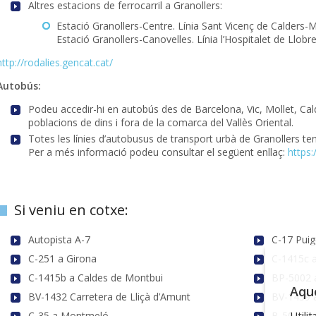
Altres estacions de ferrocarril a Granollers:
Estació Granollers-Centre. Línia Sant Vicenç de Calder
Estació Granollers-Canovelles. Línia l’Hospitalet de Llobr
http://rodalies.gencat.cat/
Autobús:
Podeu accedir-hi en autobús des de Barcelona, Vic, Mollet, Cal
poblacions de dins i fora de la comarca del Vallès Oriental.
Totes les línies d’autobusus de transport urbà de Granollers te
Per a més informació podeu consultar el següent enllaç:
https
Si veniu en cotxe:
Autopista A-7
C-17 Puig
C-251 a Girona
C-1415c 
C-1415b a Caldes de Montbui
BP-5002 
Aque
BV-1432 Carretera de Lliçà d’Amunt
BV-1439 
Utili
C-35 a Montmeló
B-504 car