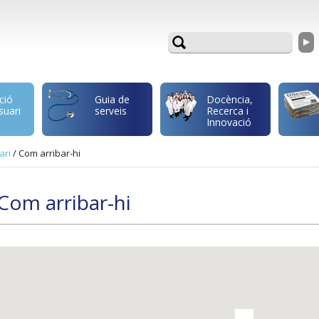
ció
Guia de
Docència,
suari
serveis
Recerca i
Innovació
ari
/
Com arribar-hi
Com arribar-hi